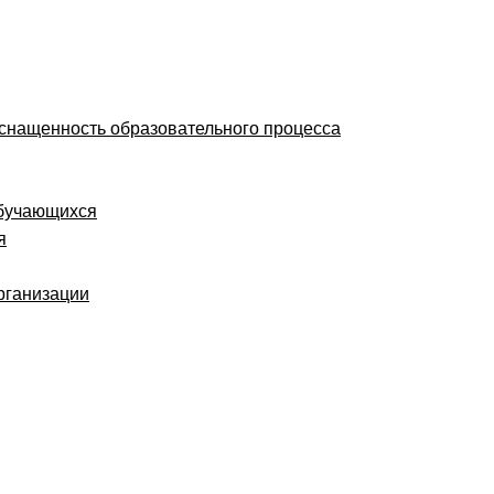
оснащенность образовательного процесса
обучающихся
я
рганизации