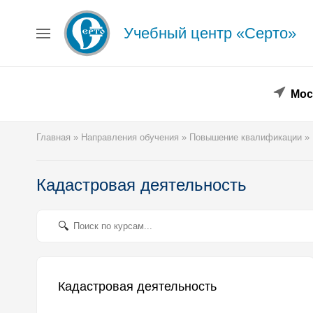
Учебный центр «Серто»
Главная
Сведения об образовательной организации
Повышение квалификации
Профессиональная переподготовка
Мос
Форма заявки
Личный кабинет
Главная
»
Направления обучения
»
Повышение квалификации
»
Лицензия
Образец удостоверения
Образец диплома
Кадастровая деятельность
Аттестация поверителей
Системы менеджмента
Новости
Реквизиты
Координаты
Кадастровая деятельность