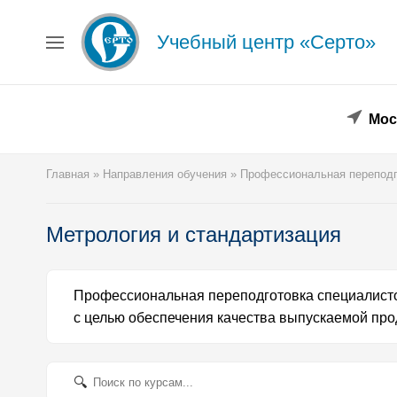
Учебный центр «Серто»
Главная
Сведения об образовательной организации
Повышение квалификации
Профессиональная переподготовка
Мос
Форма заявки
Личный кабинет
Главная
»
Направления обучения
»
Профессиональная переподг
Лицензия
Образец удостоверения
Образец диплома
Метрология и стандартизация
Аттестация поверителей
Системы менеджмента
Новости
Профессиональная переподготовка специалисто
Реквизиты
с целью обеспечения качества выпускаемой про
Координаты